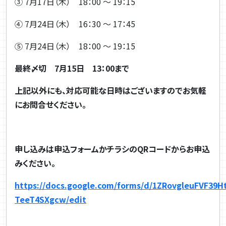
③ 7
月
17
日（木）
18
：
00
～
19
：
15
④ 7
月
24
日（木）
16
：
30
～
17
：
45
⑤ 7
月
24
日（木）
18
：
00
～
19
：
15
最終〆切
7
月
15
日
13
：
00
まで
上記以外にも、対応可能な日時はございますのでお気軽
にお問合せください。
申し込みは申込フォームかチラシの
QR
コードからお申込
みください。
https://docs.google.com/forms/d/1ZRovgleuFVF39
TeeT4SXgcw/edit