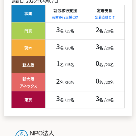
更新日：2026年04月07日
就労移行支援
定着支援
事業
就労移行支援とは
定着支援とは
3
2
門真
名 /
15
名
名 /
20
名
3
3
茨木
名 /
20
名
名 /
20
名
1
0
新大阪
名 /
15
名
名 /
20
名
新大阪
2
0
名 /
20
名
名 /
20
名
アネックス
3
3
東京
名 /
15
名
名 /
20
名