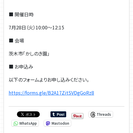
■
開催日時
7
月
28
日（火）
10:00
～
12:15
■
会場
茨木市「かしのき園」
■
お申込み
以下のフォームよりお申し込みください。
https://forms.gle/B2A17ZitSVDgGoRz8
Threads
WhatsApp
Mastodon