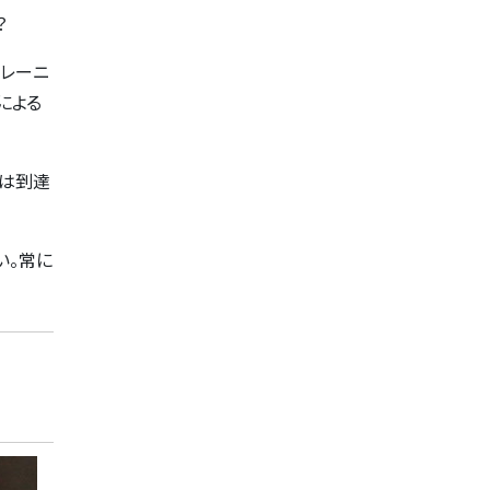
？
トレーニ
による
には到達
い。常に