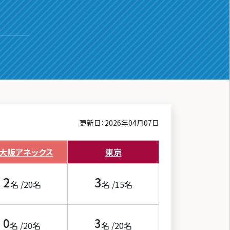
更新日：2026年04月07日
大阪
アネックス
東京
2
3
名 /
20
名
名 /
15
名
0
3
名 /
20
名
名 /
20
名