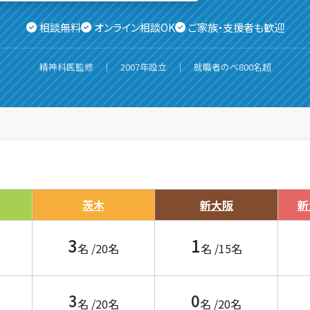
相談無料
オンライン相談OK
ご家族・支援者も歓迎
精神科医監修 ｜ 2007年設立 ｜ 就職者のべ800名超
茨木
新大阪
新
3
1
名 /
20
名
名 /
15
名
3
0
名 /
20
名
名 /
20
名