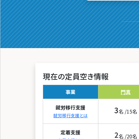
現在の定員空き情報
事業
門真
就労移行支援
3
名 /
15
名
就労移行支援とは
定着支援
2
名 /
20
名