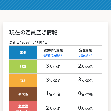
現在の定員空き情報
更新日：2026年04月07日
就労移行支援
定着支援
事業
就労移行支援とは
定着支援とは
3
2
門真
名 /
15
名
名 /
20
名
3
3
茨木
名 /
20
名
名 /
20
名
1
0
新大阪
名 /
15
名
名 /
20
名
新大阪
2
0
名 /
20
名
名 /
20
名