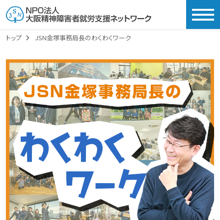
togg
トップ
JSN金塚事務局長のわくわくワーク