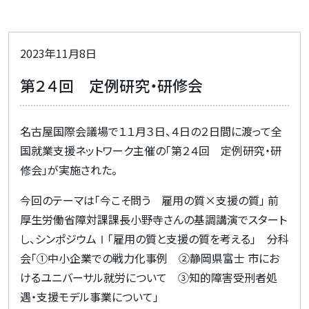
2023年11月8日
第２４回 定例研究・研修会
名古屋国際会議場で１１月３日、４日の２日間に渡って全
国就業支援ネットワーク主催の「第２４回 定例研究・研
修会」が実施された。
今回のテーマは「今こそ問う 雇用の質×支援の質」
前
厚生労働省障対課課長小野寺さんの基調講演でスタート
し、シンポジウムⅠ「雇用の質と支援の質を考える」 分科
会「①中小企業での戦力化事例 ②静岡県富士 市にお
けるユニバーサル就労について ③知的障害受刑者処
遇・支援モデル事業について」