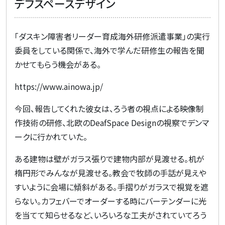
デフスペースデザイン
「ダスキン障害者リーダー育成海外研修派遣事業」の実行
委員をしている関係で、海外で学んだ研修生の報告を聞
かせてもらう機会がある。
https://www.ainowa.jp/
今回、報告してくれた彼女は、ろう者の視点による映像制
作技術の研修、北欧の
DeafSpace Design
の視察でデンマ
ークに行かれていた。
ある建物は壁がガラス張りで建物内部が見渡せる。机が
楕円形でみんなが見渡せる。教会で牧師の手話が見えや
すいように会場に傾斜がある。手摺りがガラスで視覚を遮
らない。カフェバーでオーダーする時にバーテンダーに光
を当てて知らせるなど、いろいろな工夫がされていてろう