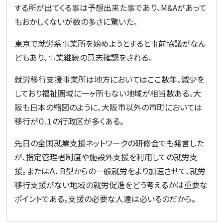
する所が出てくる事は予想出来た事であり、
M&A
があって
もおかしくないが数の多さに驚いた。
東京で就労系事業所を始めようとすると事前協議がなん
どもあり、事業継続の意志確認をされる。
就労移行支援事業所は地方においてはここ数年、減少を
しており福祉圏域に一ヶ所もない地域が相当数ある。大
阪も日本の縮図のように、大阪市以外の市町においては
移行が０
.
１の行政区が多くある。
先日の全国就業支援ネットワークの研修会でも発言した
が、指定管理者制度や施設外支援を利用しての就労支
援。またはＡ．Ｂ型からの一般就労をより加速させて、就労
移行支援がない地域の就労促進をどう考えるかは重要な
ポイントである。支援の必要な人達は必いるのだから。