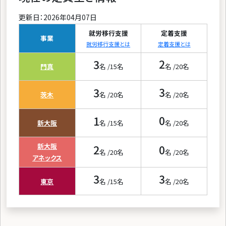
更新日：2026年04月07日
就労移行支援
定着支援
事業
就労移行支援とは
定着支援とは
3
2
門真
名 /
15
名
名 /
20
名
3
3
茨木
名 /
20
名
名 /
20
名
1
0
新大阪
名 /
15
名
名 /
20
名
新大阪
2
0
名 /
20
名
名 /
20
名
アネックス
3
3
東京
名 /
15
名
名 /
20
名