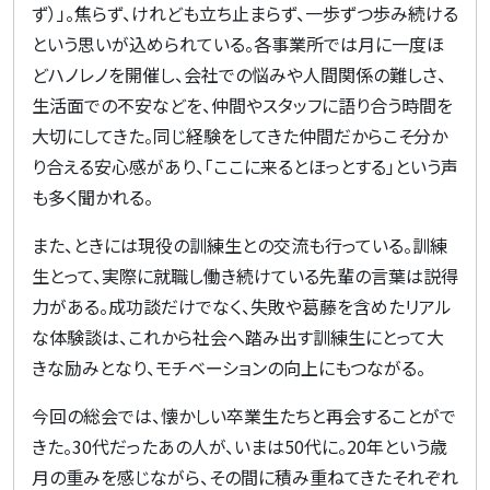
ず）」。焦らず、けれども立ち止まらず、一歩ずつ歩み続ける
という思いが込められている。各事業所では月に一度ほ
どハノレノを開催し、会社での悩みや人間関係の難しさ、
生活面での不安などを、仲間やスタッフに語り合う時間を
大切にしてきた。同じ経験をしてきた仲間だからこそ分か
り合える安心感があり、「ここに来るとほっとする」という声
も多く聞かれる。
また、ときには現役の訓練生との交流も行っている。訓練
生とって、実際に就職し働き続けている先輩の言葉は説得
力がある。成功談だけでなく、失敗や葛藤を含めたリアル
な体験談は、これから社会へ踏み出す訓練生にとって大
きな励みとなり、モチベーションの向上にもつながる。
今回の総会では、懐かしい卒業生たちと再会することがで
きた。
30
代だったあの人が、いまは
50
代に
。
20
年という歳
月の重みを感じながら、その間に積み重ねてきたそれぞれ