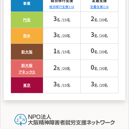
就労移行支援
定着支援
事業
就労移行支援とは
定着支援とは
3
2
門真
名 /
15
名
名 /
20
名
3
3
茨木
名 /
20
名
名 /
20
名
1
0
新大阪
名 /
15
名
名 /
20
名
新大阪
2
0
名 /
20
名
名 /
20
名
アネックス
3
3
東京
名 /
15
名
名 /
20
名