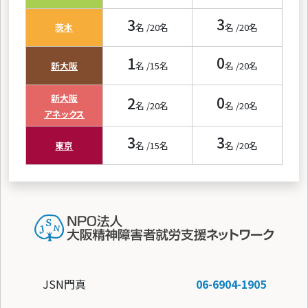
3
3
茨木
名 /
20
名
名 /
20
名
1
0
新大阪
名 /
15
名
名 /
20
名
新大阪
2
0
名 /
20
名
名 /
20
名
アネックス
3
3
東京
名 /
15
名
名 /
20
名
JSN門真
06-6904-1905