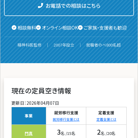
お電話での相談はこちら
相談無料
オンライン相談OK
ご家族・支援者も歓迎
精神科医監修 ｜ 2007年設立 ｜ 就職者のべ800名超
現在の定員空き情報
更新日：2026年04月07日
就労移行支援
定着支援
事業
就労移行支援とは
定着支援とは
3
2
門真
名 /
15
名
名 /
20
名