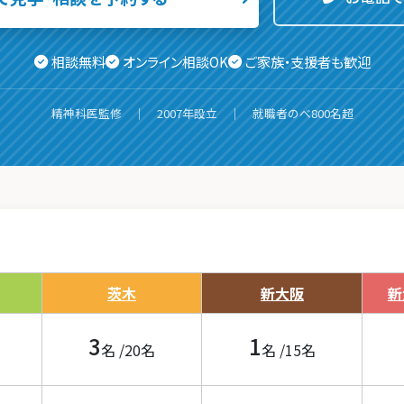
相談無料
オンライン相談OK
ご家族・支援者も歓迎
精神科医監修 ｜ 2007年設立 ｜ 就職者のべ800名超
茨木
新大阪
新
3
1
名 /
20
名
名 /
15
名