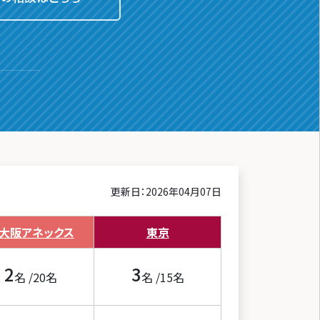
更新日：2026年04月07日
大阪
アネックス
東京
2
3
名 /
20
名
名 /
15
名