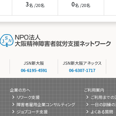
3
0
名 /
20
名
名 /
20
名
JSN新大阪
JSN新大阪アネックス
06-6195-4591
06-6307-1717
企業の方へ
ご利用案内
リワーク支援
ご利用までの
障害者雇用企業コンサルティング
一日の訓練の
ジョブコーチ支援
よくある質問