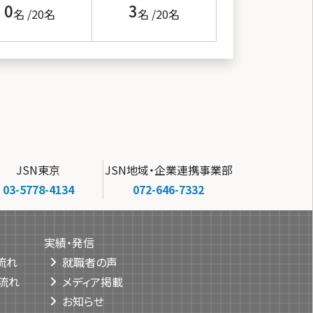
0
3
名 /
20
名
名 /
20
名
JSN東京
JSN地域・企業連携事業部
03-5778-4134
072-646-7332
実績・発信
流れ
就職者の声
流れ
メディア掲載
お知らせ