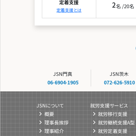
定着支援
2
名 /
20
名
定着支援とは
JSN門真
JSN茨木
06-6904-1905
072-626-5910
JSNについて
就労支援サービス
概要
就労移行支援
理事長挨拶
就労継続支援A型
理事紹介
就労定着支援