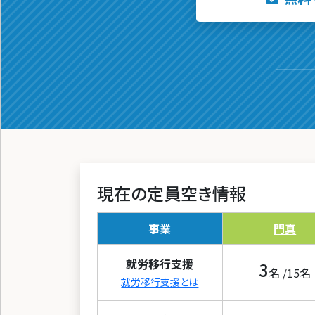
現在の定員空き情報
事業
門真
就労移行支援
3
名 /
15
名
就労移行支援とは