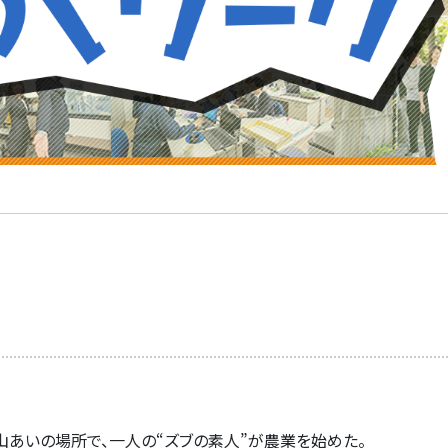
山あいの場所で、一人の
“
ズブの素人
”
が農業を始めた。