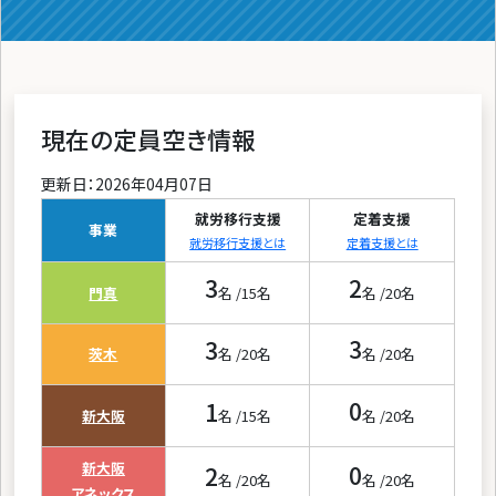
現在の定員空き情報
更新日：2026年04月07日
就労移行支援
定着支援
事業
就労移行支援とは
定着支援とは
3
2
門真
名 /
15
名
名 /
20
名
3
3
茨木
名 /
20
名
名 /
20
名
1
0
新大阪
名 /
15
名
名 /
20
名
新大阪
2
0
名 /
20
名
名 /
20
名
アネックス